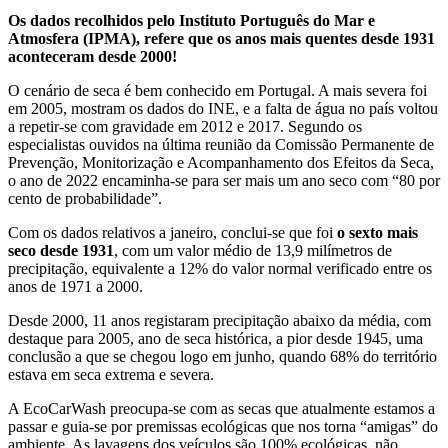
Os dados recolhidos pelo Instituto Português do Mar e
Atmosfera (IPMA), refere que os anos mais quentes desde 1931
aconteceram desde 2000!
O cenário de seca é bem conhecido em Portugal. A mais severa foi
em 2005, mostram os dados do INE, e a falta de água no país voltou
a repetir-se com gravidade em 2012 e 2017. Segundo os
especialistas ouvidos na última reunião da Comissão Permanente de
Prevenção, Monitorização e Acompanhamento dos Efeitos da Seca,
o ano de 2022 encaminha-se para ser mais um ano seco com “80 por
cento de probabilidade”.
Com os dados relativos a janeiro, conclui-se que foi
o sexto mais
seco desde 1931
, com um valor médio de 13,9 milímetros de
precipitação, equivalente a 12% do valor normal verificado entre os
anos de 1971 a 2000.
Desde 2000, 11 anos registaram precipitação abaixo da média, com
destaque para 2005, ano de seca histórica, a pior desde 1945, uma
conclusão a que se chegou logo em junho, quando 68% do território
estava em seca extrema e severa.
A EcoCarWash preocupa-se com as secas que atualmente estamos a
passar e guia-se por premissas ecológicas que nos torna “amigas” do
ambiente. As lavagens dos veículos são 100% ecológicas, não