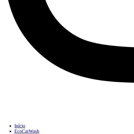
Início
EcoCarWash